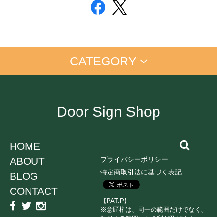
CATEGORY
アイム ドラえもん
手書きプレート
手書きプレート＜マーカー付＞
置き配
お仕事に
店舗向け
ご自宅に
Door Sign Shop
オンライン中
ペットちゃん
学生向け
ネコ
HOME
イヌ
ABOUT
プライバシーポリシー
鳥
うさぎ
特定商取引法に基づく表記
BLOG
CONTACT
消毒・衛生
感染対策
子育て
【PAT.P】
※意匠権は、同一の範囲だけでなく、
ミュージック
スポーツ
エンジョイ系