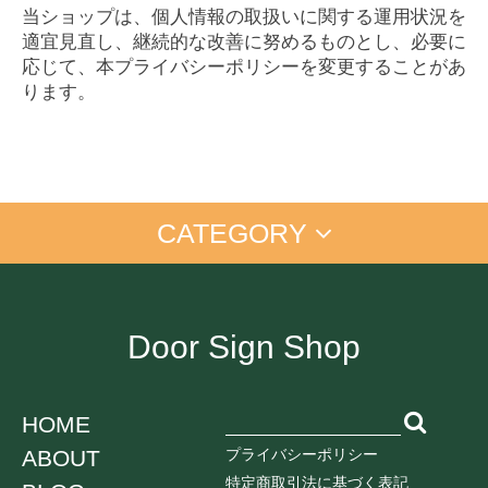
当ショップは、個人情報の取扱いに関する運用状況を
適宜見直し、継続的な改善に努めるものとし、必要に
応じて、本プライバシーポリシーを変更することがあ
ります。
CATEGORY
アイム ドラえもん
手書きプレート
手書きプレート＜マーカー付＞
置き配
お仕事に
店舗向け
ご自宅に
Door Sign Shop
オンライン中
ペットちゃん
学生向け
ネコ
HOME
イヌ
ABOUT
プライバシーポリシー
鳥
うさぎ
特定商取引法に基づく表記