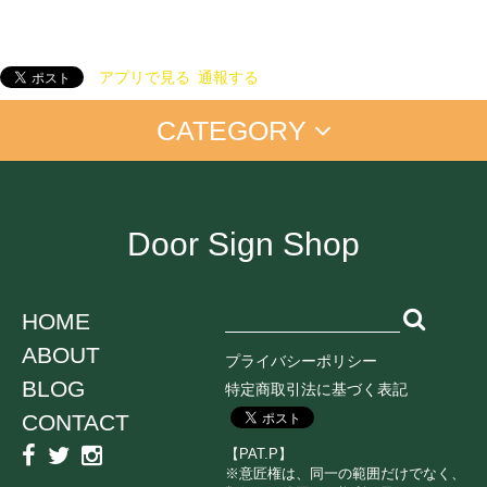
アプリで見る
通報する
CATEGORY
アイム ドラえもん
手書きプレート
手書きプレート＜マーカー付＞
置き配
お仕事に
店舗向け
ご自宅に
Door Sign Shop
オンライン中
ペットちゃん
学生向け
ネコ
HOME
イヌ
ABOUT
鳥
プライバシーポリシー
うさぎ
BLOG
特定商取引法に基づく表記
CONTACT
消毒・衛生
感染対策
子育て
【PAT.P】
ミュージック
スポーツ
エンジョイ系
※意匠権は、同一の範囲だけでなく、