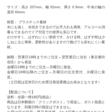
サイズ：高さ 207mm、幅 92mm、厚さ 0.9mm、中央の輪の
直径 60mm
材質： プラスチック素材
水にも強く、水拭きできるのでお手入れも簡単。アルコール消
毒もできるのでドア付近での使用も安心です。
かけやすく、はずれにくい形状です。かける時、はずす時は少
しねじると簡単。柔軟性がありますので曲げても折れにくい素
材。
納期：営業日18時までのご注文→翌営業日に当社（東京都渋
谷区）から発送
金曜日18時までのご注文→月曜日に発送。
金曜日18時以降のご注文→月曜日の注文受付、火曜日に発
送。
（土日祝は定休日のため受注発送業務はお休みとなります）
【配送について】
送料：全国一律185円(税込）
商品は日本郵便の「クリックポスト」で発送し、ポスト投函と
なります。到着日時の指定はできません。