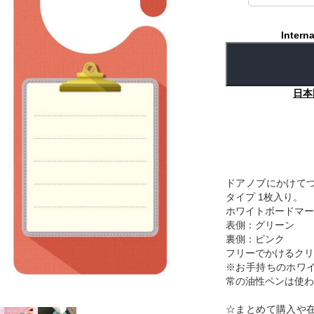
Interna
日本
ドアノブにかけて
タイプ 1枚入り。
ホワイトボードマー
表側：グリーン
裏側：ピンク
フリーでかけるクリ
※お手持ちのホワ
常の油性ペンは使わ
☆まとめて購入や