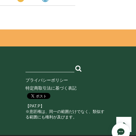
オンライン中
ペットちゃん
学生向け
ネコ
イヌ
鳥
うさぎ
プライバシーポリシー
読書中
ビューティー
特定商取引法に基づく表記
【PAT.P】
※意匠権は、同一の範囲だけでなく、類似す
る範囲にも権利が及びます。