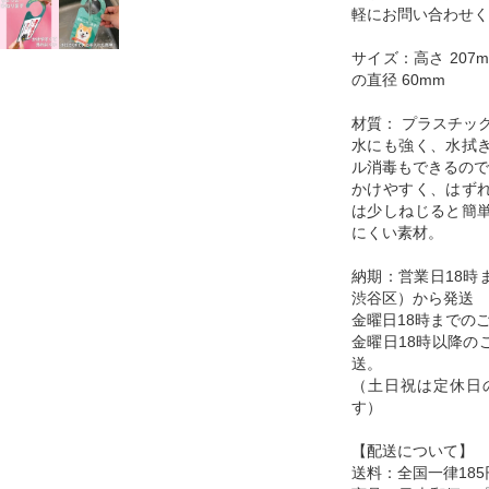
軽にお問い合わせく
サイズ：高さ 207m
の直径 60mm
材質： プラスチッ
水にも強く、水拭
ル消毒もできるので
かけやすく、はず
は少しねじると簡
にくい素材。
納期：営業日18時
渋谷区）から発送
金曜日18時までの
金曜日18時以降の
送。
（土日祝は定休日
す）
【配送について】
送料：全国一律185