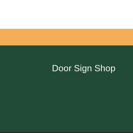
アイム ドラえもん
手書きプレート
手書きプレート＜マーカ
Door Sign Shop
消毒・衛生
感染対策
子育て
ミュ
季節シーズン
ハロウィーン
クリスマス
お正月