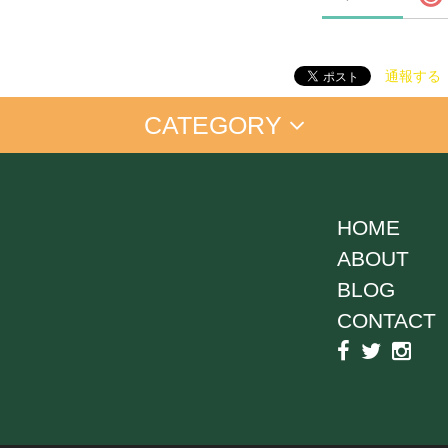
通報する
CATEGORY
置き配
お仕事に
店舗向け
ご自宅に
ー付＞
HOME
ABOUT
ージック
スポーツ
エンジョイ系
ジョーク
和風
BLOG
CONTACT