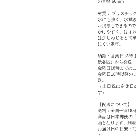
の直径 60mm
材質： プラスチッ
水にも強く、水拭
ル消毒もできるので
かけやすく、はず
は少しねじると簡
にくい素材。
納期：営業日18時
渋谷区）から発送
金曜日18時までの
金曜日18時以降の
送。
（土日祝は定休日
す）
【配送について】
送料：全国一律185
商品は日本郵便の
函となります。到着
お届け日の目安：商
す。