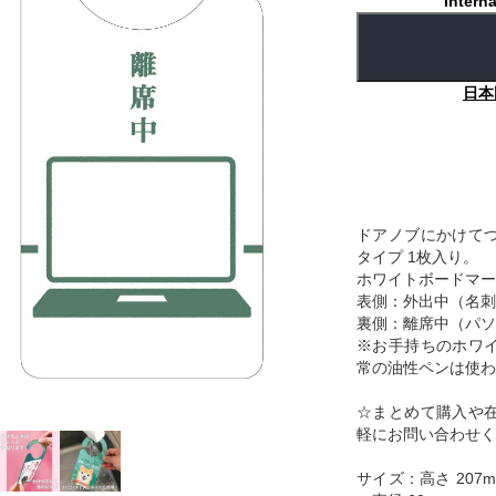
Interna
日本
ドアノブにかけて
タイプ 1枚入り。
ホワイトボードマー
表側：外出中（名刺
裏側：離席中（パソ
※お手持ちのホワ
常の油性ペンは使わ
☆まとめて購入や
軽にお問い合わせく
サイズ：高さ 207m