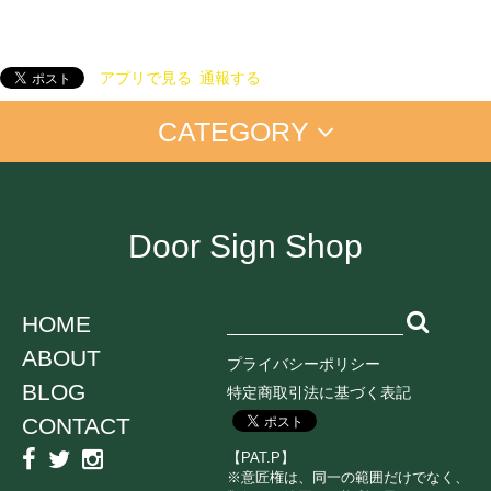
アプリで見る
通報する
CATEGORY
アイム ドラえもん
手書きプレート
手書きプレート＜マーカー付＞
置き配
お仕事に
店舗向け
ご自宅に
Door Sign Shop
オンライン中
ペットちゃん
学生向け
ネコ
HOME
イヌ
ABOUT
鳥
プライバシーポリシー
うさぎ
BLOG
特定商取引法に基づく表記
CONTACT
消毒・衛生
感染対策
子育て
【PAT.P】
ミュージック
スポーツ
エンジョイ系
※意匠権は、同一の範囲だけでなく、