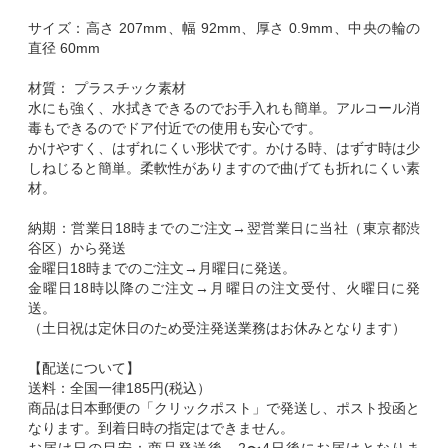
サイズ：高さ 207mm、幅 92mm、厚さ 0.9mm、中央の輪の
直径 60mm
材質： プラスチック素材
水にも強く、水拭きできるのでお手入れも簡単。アルコール消
毒もできるのでドア付近での使用も安心です。
かけやすく、はずれにくい形状です。かける時、はずす時は少
しねじると簡単。柔軟性がありますので曲げても折れにくい素
材。
納期：営業日18時までのご注文→翌営業日に当社（東京都渋
谷区）から発送
金曜日18時までのご注文→月曜日に発送。
金曜日18時以降のご注文→月曜日の注文受付、火曜日に発
送。
（土日祝は定休日のため受注発送業務はお休みとなります）
【配送について】
送料：全国一律185円(税込）
商品は日本郵便の「クリックポスト」で発送し、ポスト投函と
なります。到着日時の指定はできません。