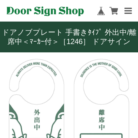
ドアノブプレート 手書きﾀｲﾌﾟ 外出中/離
席中＜ﾏｰｶｰ付＞［1246］ ドアサイン