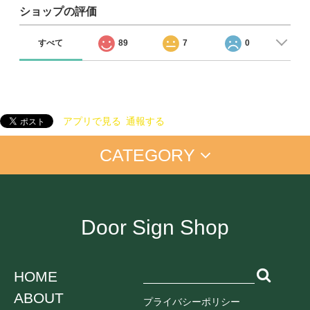
ショップの評価
すべて
89
7
0
アプリで見る
通報する
CATEGORY
アイム ドラえもん
手書きプレート
手書きプレート＜マーカー付＞
置き配
お仕事に
店舗向け
ご自宅に
Door Sign Shop
オンライン中
ペットちゃん
学生向け
ネコ
HOME
イヌ
ABOUT
鳥
プライバシーポリシー