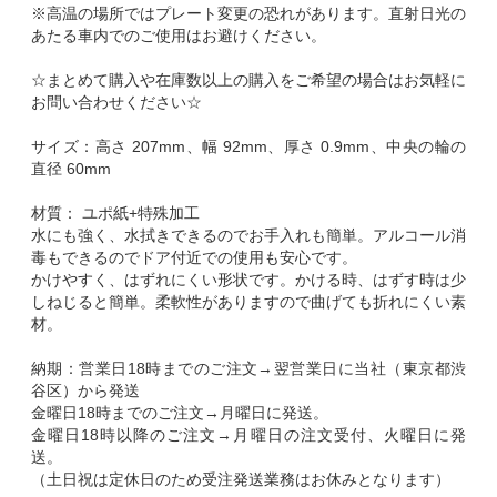
※高温の場所ではプレート変更の恐れがあります。直射日光の
あたる車内でのご使用はお避けください。
☆まとめて購入や在庫数以上の購入をご希望の場合はお気軽に
お問い合わせください☆
サイズ：高さ 207mm、幅 92mm、厚さ 0.9mm、中央の輪の
直径 60mm
材質： ユポ紙+特殊加工
水にも強く、水拭きできるのでお手入れも簡単。アルコール消
毒もできるのでドア付近での使用も安心です。
かけやすく、はずれにくい形状です。かける時、はずす時は少
しねじると簡単。柔軟性がありますので曲げても折れにくい素
材。
納期：営業日18時までのご注文→翌営業日に当社（東京都渋
谷区）から発送
金曜日18時までのご注文→月曜日に発送。
金曜日18時以降のご注文→月曜日の注文受付、火曜日に発
送。
（土日祝は定休日のため受注発送業務はお休みとなります）