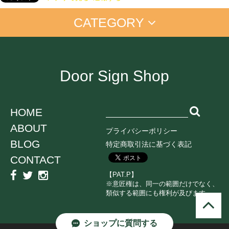
CATEGORY
アイム ドラえもん
手書きプレート
手書きプレート＜マーカー付＞
置き配
お仕事に
店舗向け
ご自宅に
Door Sign Shop
オンライン中
ペットちゃん
学生向け
ネコ
HOME
イヌ
ABOUT
鳥
プライバシーポリシー
うさぎ
BLOG
特定商取引法に基づく表記
CONTACT
消毒・衛生
感染対策
子育て
【PAT.P】
ミュージック
スポーツ
エンジョイ系
※意匠権は、同一の範囲だけでなく、
類似する範囲にも権利が及びます。
ジョーク
和風
読書中
ビューティー
ショップに質問する
季節シーズン