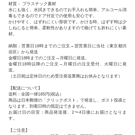
材質： プラスチック素材
水にも強く、水拭きできるのでお手入れも簡単。アルコール消
毒もできるのでドア付近での使用も安心です。
かけやすく、はずれにくい形状です。かける時、はずす時は少
しねじると簡単。柔軟性がありますので曲げても折れにくい素
材。
納期：営業日18時までのご注文→翌営業日に当社（東京都渋
谷区）から発送
金曜日18時までのご注文→月曜日に発送。
金曜日18時以降のご注文→月曜日の注文受付、火曜日に発
送。
（土日祝は定休日のため受注発送業務はお休みとなります）
【配送について】
送料：全国一律185円(税込）
商品は日本郵便の「クリックポスト」で発送し、ポスト投函と
なります。到着日時の指定はできません。
お届け日の目安：商品発送後、2〜4日後にお届けとなりま
す。
【ご注意】