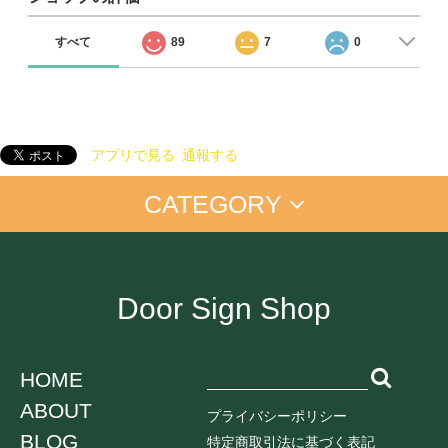
すべて
89
7
0
アプリで見る
通報する
CATEGORY
アイム ドラえもん
手書きプレート
手書きプレート＜マーカー付＞
置き配
お仕事に
店舗向け
ご自宅に
Door Sign Shop
オンライン中
ペットちゃん
学生向け
ネコ
HOME
イヌ
ABOUT
鳥
プライバシーポリシー
うさぎ
BLOG
特定商取引法に基づく表記