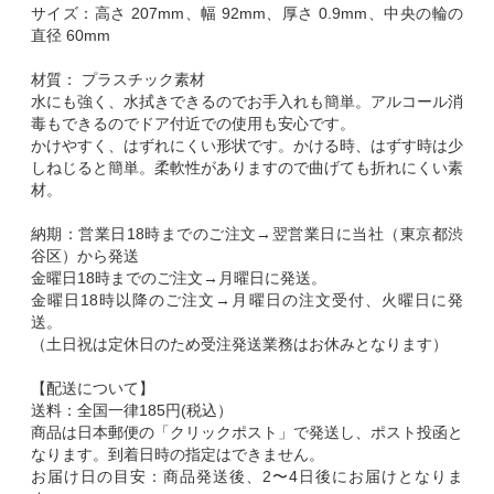
サイズ：高さ 207mm、幅 92mm、厚さ 0.9mm、中央の輪の
直径 60mm
材質： プラスチック素材
水にも強く、水拭きできるのでお手入れも簡単。アルコール消
毒もできるのでドア付近での使用も安心です。
かけやすく、はずれにくい形状です。かける時、はずす時は少
しねじると簡単。柔軟性がありますので曲げても折れにくい素
材。
納期：営業日18時までのご注文→翌営業日に当社（東京都渋
谷区）から発送
金曜日18時までのご注文→月曜日に発送。
金曜日18時以降のご注文→月曜日の注文受付、火曜日に発
送。
（土日祝は定休日のため受注発送業務はお休みとなります）
【配送について】
送料：全国一律185円(税込）
商品は日本郵便の「クリックポスト」で発送し、ポスト投函と
なります。到着日時の指定はできません。
お届け日の目安：商品発送後、2〜4日後にお届けとなりま